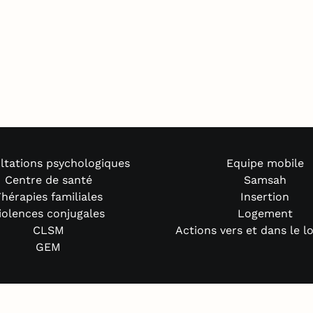
ltations psychologiques
Equipe mobile
Centre de santé
Samsah
hérapies familiales
Insertion
iolences conjugales
Logement
CLSM
Actions vers et dans le 
GEM