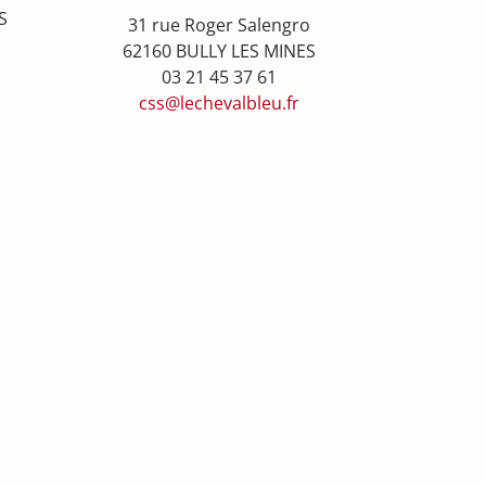
S
31 rue Roger Salengro
62160 BULLY LES MINES
03 21 45 37 61
css@lechevalbleu.fr