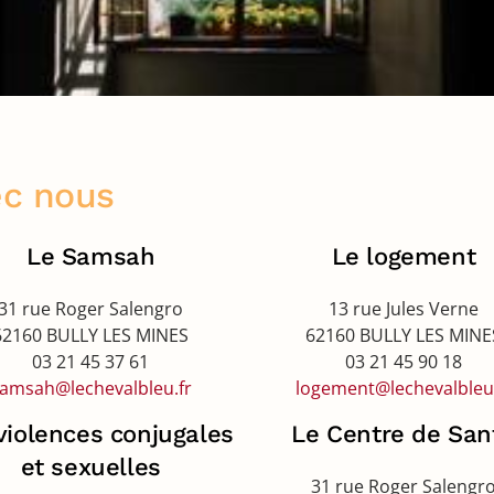
ec nous
Le Samsah
Le logement
31 rue Roger Salengro
13 rue Jules Verne
62160 BULLY LES MINES
62160 BULLY LES MINE
03 21 45 37 61
03 21 45 90 18
amsah@lechevalbleu.fr
logement@lechevalbleu.
violences conjugales
Le Centre de San
et sexuelles
31 rue Roger Salengr