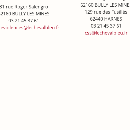
62160 BULLY LES MINE
31 rue Roger Salengro
129 rue des Fusillés
62160 BULLY LES MINES
62440 HARNES
03 21 45 37 61
03 21 45 37 61
eviolences@lechevalbleu.fr
css@lechevalbleu.fr