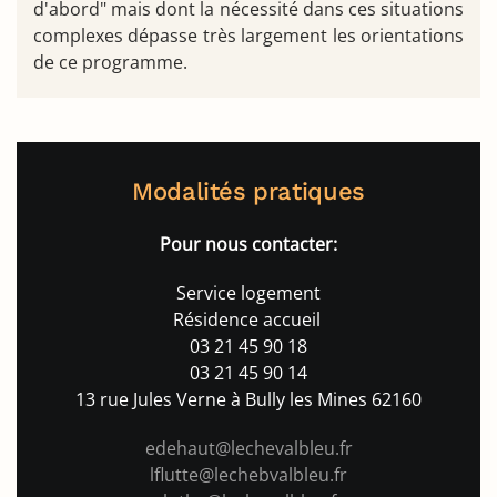
d'abord" mais dont la nécessité dans ces situations
complexes dépasse très largement les orientations
de ce programme.
Modalités pratiques
Pour nous contacter:
Service logement
Résidence accueil
03 21 45 90 18
03 21 45 90 14
13 rue Jules Verne à Bully les Mines 62160
edehaut@lechevalbleu.fr
l
flutte@lechebvalbleu.fr