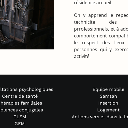
résidence accueil.
On y apprend le repec
technicité des g
prrofessionnels, et à ad
comportement compatib
le respect des lieux
personnes qui y exerce
activité.
ltations psychologiques
Equipe mobile
Centre de santé
Samsah
hérapies familiales
Insertion
iolences conjugales
Logement
CLSM
Actions vers et dans le 
GEM