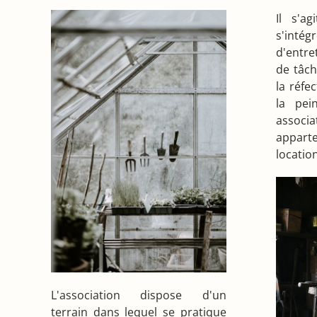
Il s'a
s'int
d'entre
de tâch
la réfe
la pei
associ
appart
location
L'association dispose d'un
terrain dans lequel se pratique