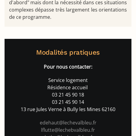
d'abord" mais dont la nécessité dans ces situations
complexes dépasse très largement les orientations
de ce programme.
Modalités pratiques
Pour nous contacter:
Service logement
Résidence accueil
03 21 45 90 18
03 21 45 90 14
13 rue Jules Verne à Bully les Mines 62160
edehaut@lechevalbleu.fr
l
flutte@lechebvalbleu.fr