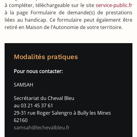
à compléter, téléchargeable sur le site
service-public.fr
à la page Formulaire de demande(s) de prestations
liées au handicap. Ce formulaire peut également être
retiré en Maison de l’Autonomie de votre territoire.
Modalités pratiques
Pour nous contacter:
SAMSAH
Secrétariat du Cheval Bleu
au 03 21 45 37 61
29-31 rue Roger Salengro à Bully les Mines
62160
samsah@lechevalbleu.fr