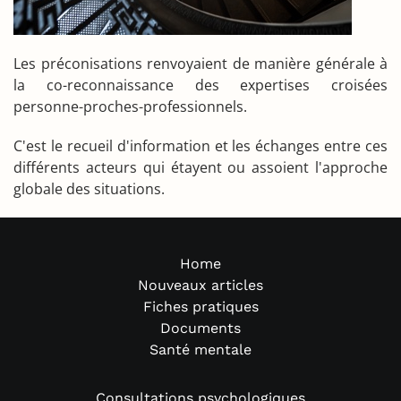
Les préconisations renvoyaient de manière générale à
la co-reconnaissance des expertises croisées
personne-proches-professionnels.
C'est le recueil d'information et les échanges entre ces
différents acteurs qui étayent ou assoient l'approche
globale des situations.
Home
Nouveaux articles
Fiches pratiques
Documents
Santé mentale
Consultations psychologiques