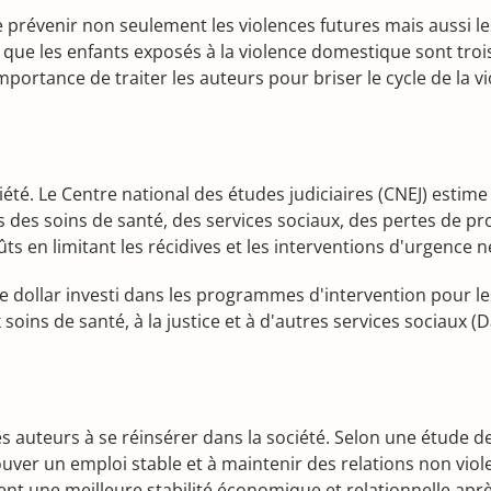
 prévenir non seulement les violences futures mais aussi le
é que les enfants exposés à la violence domestique sont tro
mportance de traiter les auteurs pour briser le cycle de la v
iété. Le Centre national des études judiciaires (CNEJ) estim
 des soins de santé, des services sociaux, des pertes de prod
s en limitant les récidives et les interventions d'urgence n
dollar investi dans les programmes d'intervention pour le
ins de santé, à la justice et à d'autres services sociaux (Da
s auteurs à se réinsérer dans la société. Selon une étude 
ouver un emploi stable et à maintenir des relations non vio
nt une meilleure stabilité économique et relationnelle aprè