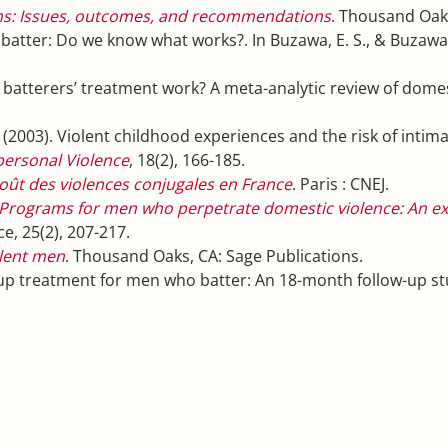
ems: Issues, outcomes, and recommendations
. Thousand Oaks
batter: Do we know what works?. In Buzawa, E. S., & Buzawa, 
oes batterers’ treatment work? A meta-analytic review of dom
 V. J. (2003). Violent childhood experiences and the risk of int
rpersonal Violence
, 18(2), 166-185.
oût des violences conjugales en France
. Paris : CNEJ.
Programs for men who perpetrate domestic violence: An exa
ce, 25(2), 207-217.
lent men
. Thousand Oaks, CA: Sage Publications.
 group treatment for men who batter: An 18-month follow-up s