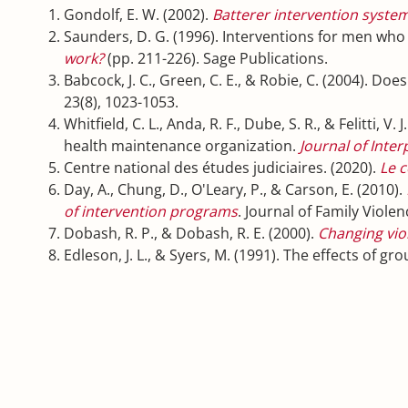
Gondolf, E. W. (2002).
Batterer intervention syst
Saunders, D. G. (1996). Interventions for men who 
work?
(pp. 211-226). Sage Publications.
Babcock, J. C., Green, C. E., & Robie, C. (2004). D
23(8), 1023-1053.
Whitfield, C. L., Anda, R. F., Dube, S. R., & Felitti,
health maintenance organization.
Journal of Inte
Centre national des études judiciaires. (2020).
Le c
Day, A., Chung, D., O'Leary, P., & Carson, E. (2010).
of intervention programs
. Journal of Family Violen
Dobash, R. P., & Dobash, R. E. (2000).
Changing vio
Edleson, J. L., & Syers, M. (1991). The effects of