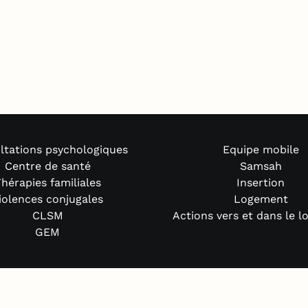
ltations psychologiques
Equipe mobile
Centre de santé
Samsah
hérapies familiales
Insertion
iolences conjugales
Logement
CLSM
Actions vers et dans le 
GEM