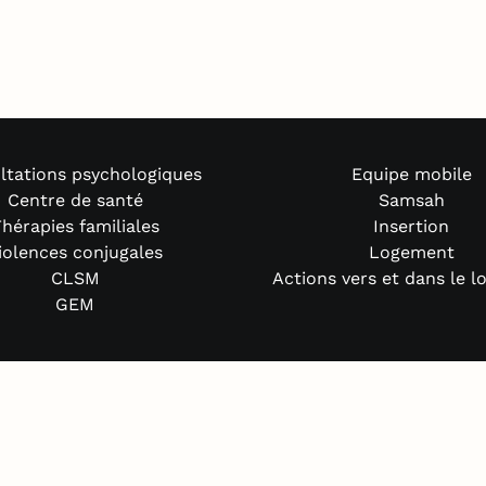
ltations psychologiques
Equipe mobile
Centre de santé
Samsah
hérapies familiales
Insertion
iolences conjugales
Logement
CLSM
Actions vers et dans le 
GEM