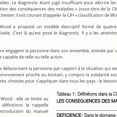
adies. Le diagnostic étant jugé insuffisant pour décrire le
tion des conséquences des maladies » (sous-titre de la CIH)
ster; il est courant d’appeler la CIH « classification de Wo
, Wood a proposé un modèle descriptif formé de quatr
die. C’est là qu’est posé le diagnostic. Il y a les attein
inaire engagent la personne dans son ensemble, animée par u
 capable de telle ou telle action.
ux défavorisent la personne par rapport à la situation qui sera
vironnement proche ou lointain, y compris la solidarité soci
 choisies pour s’appliquer dans tous les pays : le besoin d
 Wood : elle se limite au
éfinitions le rappelle
L’introduction du manuel