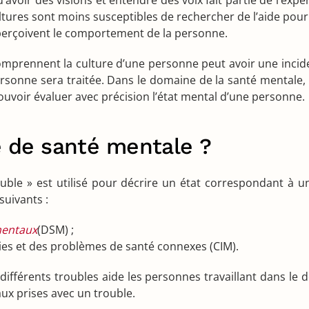
avoir des visions et entendre des voix fait partie de l’expér
ltures sont moins susceptibles de rechercher de l’aide pou
s perçoivent le comportement de la personne.
comprennent la culture d’une personne peut avoir une incide
rsonne sera traitée. Dans le domaine de la santé mentale, i
pouvoir évaluer avec précision l’état mental d’une personne.
e de santé mentale ?
ble » est utilisé pour décrire un état correspondant à un
uivants :
mentaux
(DSM) ;
dies et des problèmes de santé connexes (CIM).
s différents troubles aide les personnes travaillant dans l
aux prises avec un trouble.