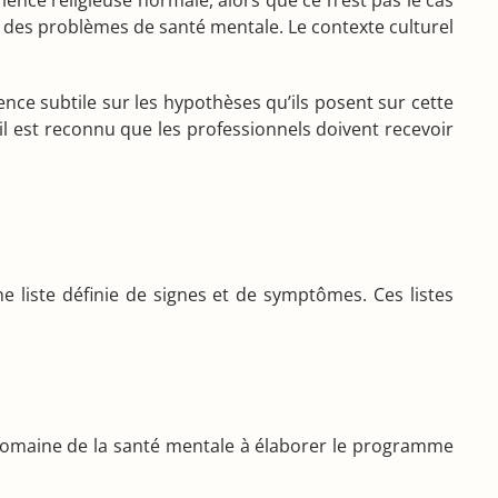
ience religieuse normale, alors que ce n’est pas le cas
r des problèmes de santé mentale. Le contexte culturel
nce subtile sur les hypothèses qu’ils posent sur cette
l est reconnu que les professionnels doivent recevoir
e liste définie de signes et de symptômes. Ces listes
e domaine de la santé mentale à élaborer le programme