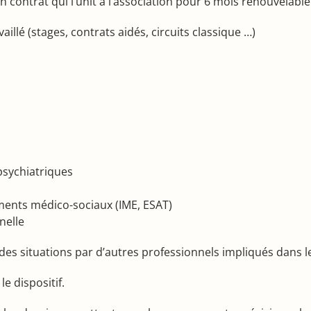
contrat qui l’unit à l’association pour 6 mois renouvelable
illé (stages, contrats aidés, circuits classique …)
psychiatriques
ments médico-sociaux (IME, ESAT)
nnelle
s situations par d’autres professionnels impliqués dans le
e dispositif.