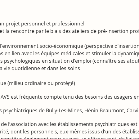
n projet personnel et professionnel
et la rencontre par le biais des ateliers de pré-insertion pr
et l’environnement socio-économique (perspective d’insertion
ns en lien avec les équipes médicales et stimuler la dynamiq
tés psychologiques en situation d’emploi (connaître ses atouts
la vie quotidienne et dans les soins
que (milieu ordinaire ou protégé)
 SAVS est fréquente compte tenu des besoins des usagers e
 psychiatriques de Bully-Les-Mines, Hénin Beaumont, Carvin
e l’association avec les établissements psychiatriques est ma
rité, dont les personnels, eux-mêmes issus d’un des établis
onstitue également pour sa part un efficace outil de liaison