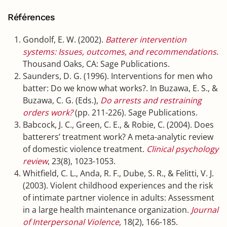
Références
Gondolf, E. W. (2002).
Batterer intervention
systems: Issues, outcomes, and recommendations
.
Thousand Oaks, CA: Sage Publications.
Saunders, D. G. (1996). Interventions for men who
batter: Do we know what works?. In Buzawa, E. S., &
Buzawa, C. G. (Eds.),
Do arrests and restraining
orders work?
(pp. 211-226). Sage Publications.
Babcock, J. C., Green, C. E., & Robie, C. (2004). Does
batterers’ treatment work? A meta-analytic review
of domestic violence treatment.
Clinical psychology
review
, 23(8), 1023-1053.
Whitfield, C. L., Anda, R. F., Dube, S. R., & Felitti, V. J.
(2003). Violent childhood experiences and the risk
of intimate partner violence in adults: Assessment
in a large health maintenance organization.
Journal
of Interpersonal Violence
, 18(2), 166-185.