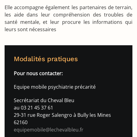
Elle accompagne également les partenaires de terrain,
les aide dans leur compréhension des troubles de
santé mentale, et leur procure les informations qui
leurs sont nécessaires
Modalités pratiques
Pour nous contacter:
Equipe mobile psychiatrie précarité
Secrétariat du Cheval Bleu
au 03 21 45 37 61
29-31 rue Roger Salengro à Bully les Mines
62160
equipemobile@lechevalbleu.fr